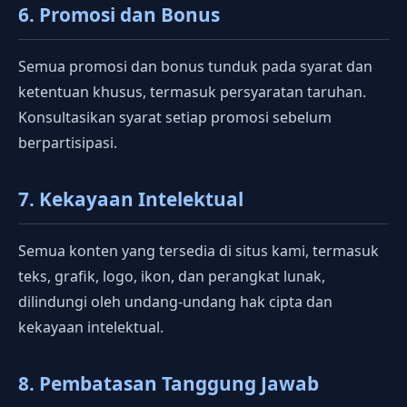
6. Promosi dan Bonus
Semua promosi dan bonus tunduk pada syarat dan
ketentuan khusus, termasuk persyaratan taruhan.
Konsultasikan syarat setiap promosi sebelum
berpartisipasi.
7. Kekayaan Intelektual
Semua konten yang tersedia di situs kami, termasuk
teks, grafik, logo, ikon, dan perangkat lunak,
dilindungi oleh undang-undang hak cipta dan
kekayaan intelektual.
8. Pembatasan Tanggung Jawab