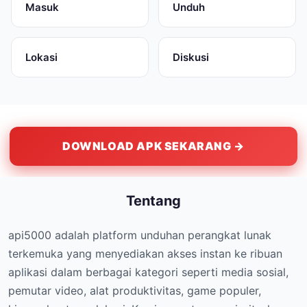
Masuk
Unduh
Lokasi
Diskusi
DOWNLOAD APK SEKARANG →
Tentang
api5000 adalah platform unduhan perangkat lunak
terkemuka yang menyediakan akses instan ke ribuan
aplikasi dalam berbagai kategori seperti media sosial,
pemutar video, alat produktivitas, game populer,