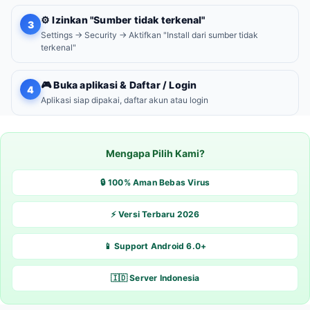
⚙️ Izinkan "Sumber tidak terkenal"
3
Settings → Security → Aktifkan "Install dari sumber tidak
terkenal"
🎮 Buka aplikasi & Daftar / Login
4
Aplikasi siap dipakai, daftar akun atau login
Mengapa Pilih Kami?
🔒 100% Aman Bebas Virus
⚡ Versi Terbaru 2026
📱 Support Android 6.0+
🇮🇩 Server Indonesia